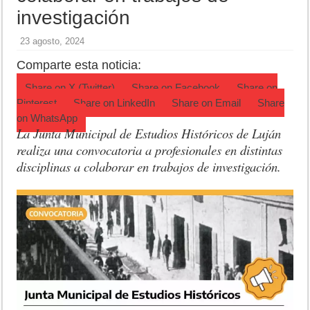
Jubilación en Argentina: qué requisitos exige ANSES para acceder al 
investigación
Opinión: Buscando una mejor educación ambiental
23 agosto, 2024
Cédulas de identidad: residentes uruguayos avanzan con su regulariz
Comparte esta noticia:
Share on
X (Twitter)
Share on
Facebook
Share on
Pinterest
Share on
LinkedIn
Share on
Email
Share
on
WhatsApp
La Junta Municipal de Estudios Históricos de Luján
realiza una convocatoria a profesionales en distintas
disciplinas a colaborar en trabajos de investigación.