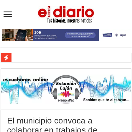
Crimen en el Lanusse: murió una mujer y detuvieron a su pareja
Actividades en Luján: qué hacer este fin de semana
Salud mental: Luján puso el bienestar emocional en el centro del depo
Turismo en Luján: las vacaciones de invierno impulsaron la actividad 
Ronda de Negocios: Luján reunió a pymes bonaerenses con comprador
Desbaratan un punto de venta de drogas en el barrio Padre Varela y 
El municipio convoca a
Campeonato TC JK: Diego Cordone se quedó con una gran victoria e
colaborar en trabajos de