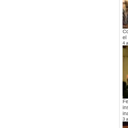
Co
el
4 
Fe
in
in
3 