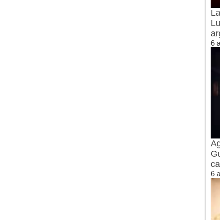
La
Lu
ar
6 
Ag
Gu
ca
6 