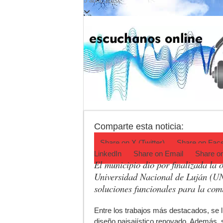
5 abril, 2025
Agenda del Teatro 
ANMAT retiró produ
Fiesta de la Gallet
Luján volvió al Ca
Torres se prepara 
Patentes: La Provin
Comparte esta noticia:
Share on
X (Twitter)
Share on
Fac
LinkedIn
Share on
Email
Share o
El municipio dio por finalizada la 
Universidad Nacional de Luján (
U
soluciones funcionales para la com
E
ntre los trabajos más destacados, se 
diseño paisajístico renovado. Además, s