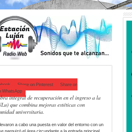
Trinidad Guevara: agosto llega con una cartelera para todos los público
ctos tras detectar un robo que compromete su trazabilidad
a de Campo: Tomás Jofré se prepara para otra celebración tradicional
mpeonato Provincial de bochas
para una nueva fiesta gastronómica
cia lanzó un asistente virtual para consultar infracciones por WhatsApp
ebook
Share on
Pinterest
Share on
n
WhatsApp
obra integral de recuperación en el ingreso a la
NLu
) que combina mejoras estéticas con
unidad universitaria.
llevaron a cabo una puesta en valor del entorno con un
e parquizó el área circundante a la entrada principal