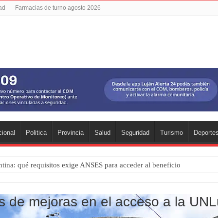
dad
Farmacias de turno agosto 2026
ional
Politica
Provincia
Salud
Seguridad
Turismo
Deporte
ntina: qué requisitos exige ANSES para acceder al beneficio
 una mejor educación ambiental
ad: residentes uruguayos avanzan con su regularización en Luján
jos de mejoras en el acceso a la UN
estival de cine en Luján es una apuesta al arte argentino