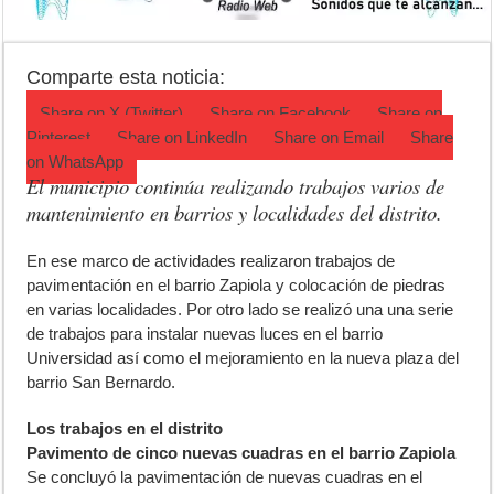
Crimen en el Lanusse: murió una mujer y detuvieron a su pareja
Actividades en Luján: qué hacer este fin de semana
Comparte esta noticia:
Salud mental: Luján puso el bienestar emocional en el centro del depo
Share on
X (Twitter)
Share on
Facebook
Share on
Pinterest
Share on
LinkedIn
Share on
Email
Share
on
WhatsApp
El municipio continúa realizando trabajos varios de
mantenimiento en barrios y localidades del distrito.
E
n ese marco de actividades realizaron trabajos de
pavimentación en el barrio Zapiola y colocación de piedras
en varias localidades. Por otro lado se realizó una una serie
de trabajos para instalar nuevas luces en el barrio
Universidad así como el mejoramiento en la nueva plaza del
barrio San Bernardo.
Los trabajos en el distrito
Pavimento de cinco nuevas cuadras en el barrio Zapiola
Se concluyó la pavimentación de nuevas cuadras en el