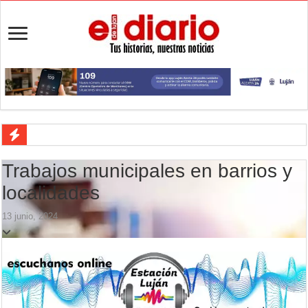
Luján cayó ante Central Córdoba y terminó con nueve jugadores
Trabajos municipales en barrios y
Peregrinación de veteranos de Malvinas: Luján será sede del primer e
localidades
Luján defiende la punta ante Central Córdoba
13 junio, 2024
Veredas nuevas en la escuela 21: cómo avanza la obra en La Loma
Aportes para los JJ.BB: la Provincia repartió $554,5 millones entre l
Flandria empató 1 a 1 ante UAI Urquiza en Jáuregui
Flandria afronta una final anticipada ante UAI Urquiza