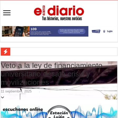
Veredas nuevas en una escuela de Luján: cómo avanza la obra en La
Veto a la ley de financiamiento
Aportes para los JJ.BB: la Provincia repartió $554,5 millones entre l
universitario desata crisis y
Flandria empató 1 a 1 ante UAI Urquiza en Jáuregui
movilizaciones
Flandria afronta una final anticipada ante UAI Urquiza
11 septiembre, 2025
Crimen en el Lanusse: murió una mujer y detuvieron a su pareja
Actividades en Luján: qué hacer este fin de semana
Salud mental: Luján puso el bienestar emocional en el centro del depo