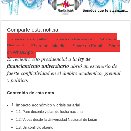
Turismo en Luján: las vacaciones de invierno impulsaron la actividad 
Ronda de Negocios: Luján reunió a pymes bonaerenses con comprador
Desbaratan un punto de venta de drogas en el barrio Padre Varela y 
Comparte esta noticia:
Share on
X (Twitter)
Share on
Facebook
Share on
Pinterest
Share on
LinkedIn
Share on
Email
Share
on
WhatsApp
El reciente veto presidencial a la
ley de
financiamiento universitario
abrió un escenario de
fuerte conflictividad en el ámbito académico, gremial
y político.
Contenido de esta nota
Impacto económico y crisis salarial
Paro docente y plan de lucha nacional
Voces desde la Universidad Nacional de Luján
Un conflicto abierto