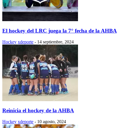
El hockey del LRC juega la 7° fecha de la AHBA
Hockey
xdeporte
-
14 septiembre, 2024
Reinicia el hockey de la AHBA
Hockey
xdeporte
-
10 agosto, 2024