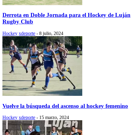
Derrota en Doble Jornada para el Hockey de Luján
Rugby Club
Hockey
xdeporte
-
8 julio, 2024
Vuelve la búsqueda del ascenso al hockey femenino
Hockey
xdeporte
-
15 marzo, 2024