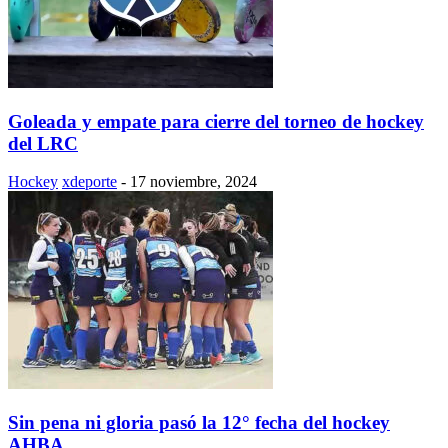
Goleada y empate para cierre del torneo de hockey
del LRC
Hockey
xdeporte
-
17 noviembre, 2024
Sin pena ni gloria pasó la 12° fecha del hockey
AHBA