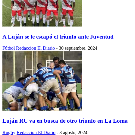
A Luján se le escapó el triunfo ante Juventud
Fútbol
Redaccion El Diario
-
30 septiembre, 2024
Luján RC va en busca de otro triunfo en La Loma
Rugby
Redaccion El Diario
-
3 agosto, 2024