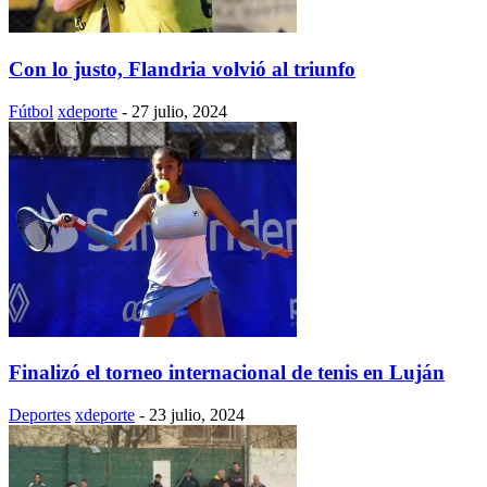
Con lo justo, Flandria volvió al triunfo
Fútbol
xdeporte
-
27 julio, 2024
Finalizó el torneo internacional de tenis en Luján
Deportes
xdeporte
-
23 julio, 2024