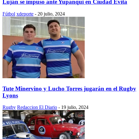
Luján se impuso ante Yupanqui en Ciudad Evita
Fútbol
xdeporte
-
20 julio, 2024
Tute Minervino y Lucho Torres jugarán en el Rugby
Lyons
Rugby
Redaccion El Diario
-
19 julio, 2024