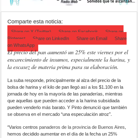
Campeonato TC JK: Diego Cordone se quedó con una gran victoria e
Jubilación en Argentina: qué requisitos exige ANSES para acceder al 
Comparte esta noticia:
Opinión: Buscando una mejor educación ambiental
Share on
X (Twitter)
Share on
Facebook
Share on
Pinterest
Share on
LinkedIn
Share on
Email
Share
on
WhatsApp
El precio del pan aumentó un 25% este viernes por el
encarecimiento de insumos, especialmente la harina, y
la escasez de materia prima para su elaboración.
L
a suba responde, principalmente al alza del precio de la
bolsa de harina y el kilo de pan llegó así a los $1.100 en la
jornada de hoy en la mayoría de las panaderías, mientras
que aquellas que pueden acceder a la harina subsidiada
pueden venderlo más barato. Y Pinto denunció que también
se observa en el mercado “una especulación atroz”.
“Varios centros
panaderos de la provincia de Buenos Aires
,
hemos decidido aumentar en el día de la fecha un 25%