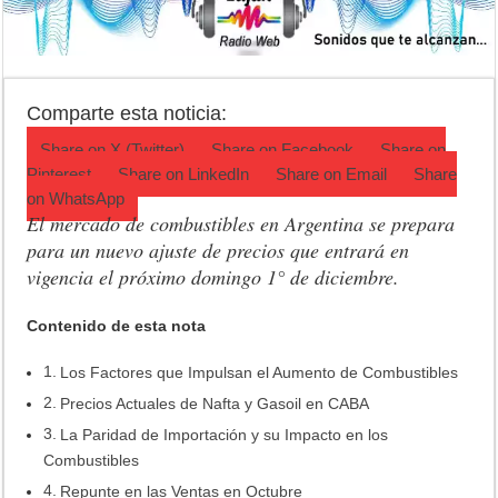
Luján volvió al Campeonato Provincial de bochas
Torres se prepara para una nueva fiesta gastronómica
Patentes: La Provincia lanzó un asistente virtual para consultar infr
Comparte esta noticia:
Share on
X (Twitter)
Share on
Facebook
Share on
Pinterest
Share on
LinkedIn
Share on
Email
Share
on
WhatsApp
El mercado de combustibles en Argentina se prepara
para un nuevo ajuste de precios que entrará en
vigencia el próximo domingo 1° de diciembre.
Contenido de esta nota
Los Factores que Impulsan el Aumento de Combustibles
Precios Actuales de Nafta y Gasoil en CABA
La Paridad de Importación y su Impacto en los
Combustibles
Repunte en las Ventas en Octubre