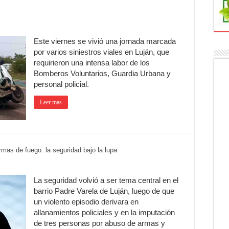
Trinidad Guevara: agosto llega con una cartelera para todos los público
ctos tras detectar un robo que compromete su trazabilidad
Este viernes se vivió una jornada marcada
a de Campo: Tomás Jofré se prepara para otra celebración tradicional
por varios siniestros viales en Luján, que
mpeonato Provincial de bochas
requirieron una intensa labor de los
Bomberos Voluntarios, Guardia Urbana y
para una nueva fiesta gastronómica
personal policial.
cia lanzó un asistente virtual para consultar infracciones por WhatsApp
Leer mas
mas de fuego: la seguridad bajo la lupa
La seguridad volvió a ser tema central en el
barrio Padre Varela de Luján, luego de que
un violento episodio derivara en
allanamientos policiales y en la imputación
de tres personas por abuso de armas y