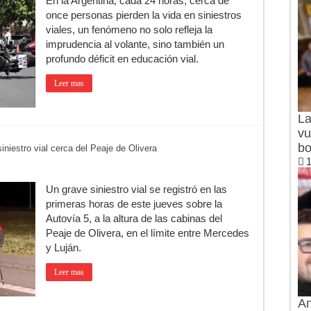
En la Argentina, cada 24 horas, cerca de
once personas pierden la vida en siniestros
viales, un fenómeno no solo refleja la
imprudencia al volante, sino también un
profundo déficit en educación vial.
Leer mas
La
vu
bo
niestro vial cerca del Peaje de Olivera
1
Un grave siniestro vial se registró en las
primeras horas de este jueves sobre la
Autovía 5, a la altura de las cabinas del
Peaje de Olivera, en el límite entre Mercedes
y Luján.
Leer mas
An