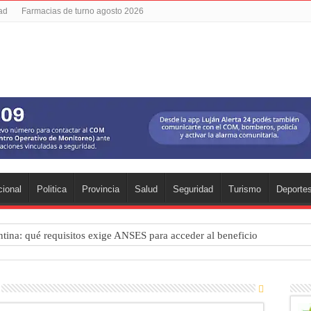
dad
Farmacias de turno agosto 2026
ional
Politica
Provincia
Salud
Seguridad
Turismo
Deporte
ntina: qué requisitos exige ANSES para acceder al beneficio
 una mejor educación ambiental
ad: residentes uruguayos avanzan con su regularización en Luján
estival de cine en Luján es una apuesta al arte argentino