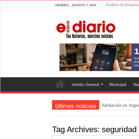
Política de privaci
VIERNES , AGOSTO 7 2026
Interés General
Municipal
Nac
ültimas noticias
Jubilación en Arge
Opinión: Buscando
Cédulas de identid
Tag Archives:
seguridad
La 5° edición del f