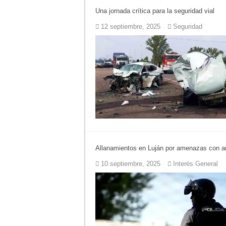
Una jornada crítica para la seguridad vial
Agenda del Teatro 
12 septiembre, 2025
Seguridad
ANMAT retiró produ
Fiesta de la Gallet
Luján volvió al Ca
Torres se prepara 
Patentes: La Provin
Allanamientos en Luján por amenazas con ar
10 septiembre, 2025
Interés General