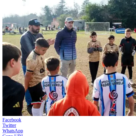
Facebook
Twitter
WhatsApp