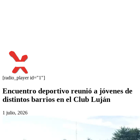
[radio_player id="1"]
Encuentro deportivo reunió a jóvenes de
distintos barrios en el Club Luján
1 julio, 2026