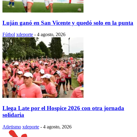
Luján ganó en San Vicente y quedó solo en la punta
Fútbol
xdeporte
-
4 agosto, 2026
Llega Late por el Hospice 2026 con otra jornada
solidaria
Atletismo
xdeporte
-
4 agosto, 2026