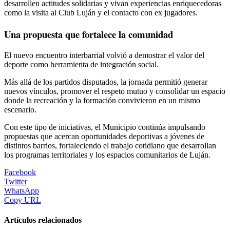
desarrollen actitudes solidarias y vivan experiencias enriquecedoras
como la visita al Club Luján y el contacto con ex jugadores.
Una propuesta que fortalece la comunidad
El nuevo encuentro interbarrial volvió a demostrar el valor del
deporte como herramienta de integración social.
Más allá de los partidos disputados, la jornada permitió generar
nuevos vínculos, promover el respeto mutuo y consolidar un espacio
donde la recreación y la formación convivieron en un mismo
escenario.
Con este tipo de iniciativas, el Municipio continúa impulsando
propuestas que acercan oportunidades deportivas a jóvenes de
distintos barrios, fortaleciendo el trabajo cotidiano que desarrollan
los programas territoriales y los espacios comunitarios de Luján.
Facebook
Twitter
WhatsApp
Copy URL
Artículos relacionados