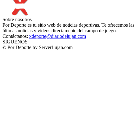
Sobre nosotros
Por Deporte es tu sitio web de noticias deportivas. Te ofrecemos las
últimas noticias y vídeos directamente del campo de juego.
Contáctanos:
xdeporte@diariodelujan.com
SÍGUENOS
© Por Deporte by ServerLujan.com