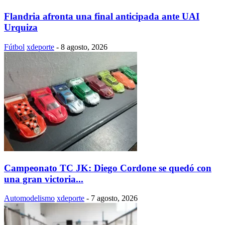
Flandria afronta una final anticipada ante UAI
Urquiza
Fútbol
xdeporte
-
8 agosto, 2026
Campeonato TC JK: Diego Cordone se quedó con
una gran victoria...
Automodelismo
xdeporte
-
7 agosto, 2026