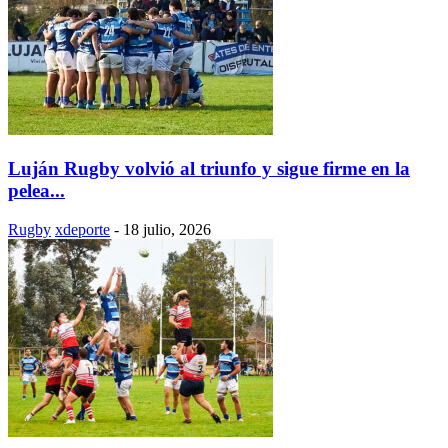
Luján Rugby volvió al triunfo y sigue firme en la
pelea...
Rugby
xdeporte
-
18 julio, 2026