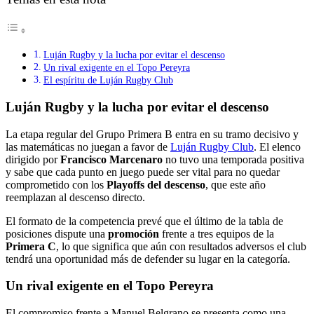
Luján Rugby y la lucha por evitar el descenso
Un rival exigente en el Topo Pereyra
El espíritu de Luján Rugby Club
Luján Rugby y la lucha por evitar el descenso
La etapa regular del Grupo Primera B entra en su tramo decisivo y
las matemáticas no juegan a favor de
Luján Rugby Club
. El elenco
dirigido por
Francisco Marcenaro
no tuvo una temporada positiva
y sabe que cada punto en juego puede ser vital para no quedar
comprometido con los
Playoffs del descenso
, que este año
reemplazan al descenso directo.
El formato de la competencia prevé que el último de la tabla de
posiciones dispute una
promoción
frente a tres equipos de la
Primera C
, lo que significa que aún con resultados adversos el club
tendrá una oportunidad más de defender su lugar en la categoría.
Un rival exigente en el Topo Pereyra
El compromiso frente a Manuel Belgrano se presenta como una