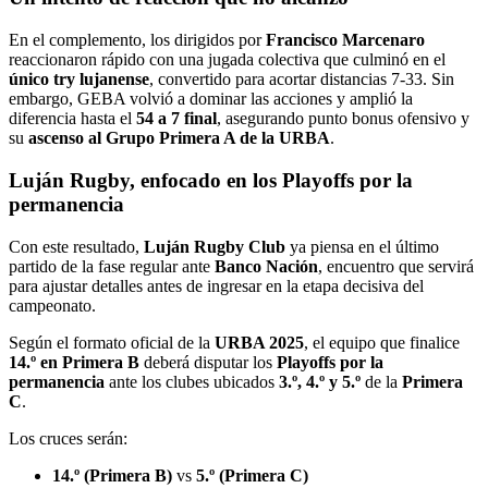
En el complemento, los dirigidos por
Francisco Marcenaro
reaccionaron rápido con una jugada colectiva que culminó en el
único try lujanense
, convertido para acortar distancias 7-33. Sin
embargo, GEBA volvió a dominar las acciones y amplió la
diferencia hasta el
54 a 7 final
, asegurando punto bonus ofensivo y
su
ascenso al Grupo Primera A de la URBA
.
Luján Rugby, enfocado en los Playoffs por la
permanencia
Con este resultado,
Luján Rugby Club
ya piensa en el último
partido de la fase regular ante
Banco Nación
, encuentro que servirá
para ajustar detalles antes de ingresar en la etapa decisiva del
campeonato.
Según el formato oficial de la
URBA 2025
, el equipo que finalice
14.º en Primera B
deberá disputar los
Playoffs por la
permanencia
ante los clubes ubicados
3.º, 4.º y 5.º
de la
Primera
C
.
Los cruces serán:
14.º (Primera B)
vs
5.º (Primera C)