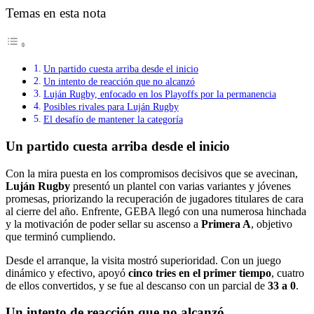
Temas en esta nota
Un partido cuesta arriba desde el inicio
Un intento de reacción que no alcanzó
Luján Rugby, enfocado en los Playoffs por la permanencia
Posibles rivales para Luján Rugby
El desafío de mantener la categoría
Un partido cuesta arriba desde el inicio
Con la mira puesta en los compromisos decisivos que se avecinan,
Luján Rugby
presentó un plantel con varias variantes y jóvenes
promesas, priorizando la recuperación de jugadores titulares de cara
al cierre del año. Enfrente, GEBA llegó con una numerosa hinchada
y la motivación de poder sellar su ascenso a
Primera A
, objetivo
que terminó cumpliendo.
Desde el arranque, la visita mostró superioridad. Con un juego
dinámico y efectivo, apoyó
cinco tries en el primer tiempo
, cuatro
de ellos convertidos, y se fue al descanso con un parcial de
33 a 0
.
Un intento de reacción que no alcanzó