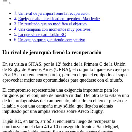
Un rival de jerarquía frenó la recuperación
Rugby de alta intensidad en Ingeniero Maschwitz
Un resultado que no modifica el objetivo
Una campaña con momentos muy positivos
Lo que viene para Luján RC
Un equipo que sigue siendo competitivo
Un rival de jerarquía frenó la recuperación
En su visita a SITAS, por la 12ª fecha de la Primera C de la Unión
de Rugby de Buenos Aires (URBA), el conjunto lujanense cayó por
25 a 15 en un encuentro parejo, pero en el que el equipo local supo
aprovechar mejor sus oportunidades para quedarse con el triunfo.
El compromiso representaba una exigencia importante para los
dirigidos por el conjunto de nuestra ciudad. Del otro lado estaba uno
de los protagonistas del campeonato, ubicado en el tercer puesto de
la tabla y con una campaña muy sólida, que llegaba además
impulsado por una amplia victoria sobre Areco Rugby.
Luján RC, en tanto, arribó al encuentro luego de recuperar la
confianza con el claro 40 a 10 conseguido frente a San Miguel,
resultado que había puesto fin a una serie de cuatro derrotas