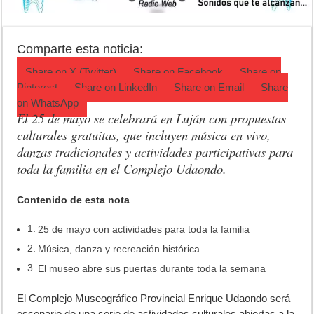
Opinión: Buscando una mejor educación ambiental
Cédulas de identidad: residentes uruguayos avanzan con su regulariz
Comparte esta noticia:
La 5° edición del festival de cine en Luján es una apuesta al arte arge
Share on
X (Twitter)
Share on
Facebook
Share on
Pinterest
Share on
LinkedIn
Share on
Email
Share
on
WhatsApp
El 25 de mayo se celebrará en Luján con propuestas
culturales gratuitas, que incluyen música en vivo,
danzas tradicionales y actividades participativas para
toda la familia en el Complejo Udaondo.
Contenido de esta nota
25 de mayo con actividades para toda la familia
Música, danza y recreación histórica
El museo abre sus puertas durante toda la semana
E
l Complejo Museográfico Provincial Enrique Udaondo será
escenario de una serie de actividades culturales abiertas a la