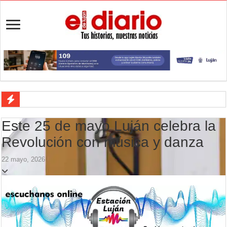
Actividades en Luján: qué hacer este fin de semana
Este 25 de mayo Luján celebra la
Salud mental: Luján puso el bienestar emocional en el centro del depo
Revolución con música y danza
Turismo en Luján: las vacaciones de invierno impulsaron la actividad 
22 mayo, 2026
Ronda de Negocios: Luján reunió a pymes bonaerenses con comprador
Desbaratan un punto de venta de drogas en el barrio Padre Varela y 
Campeonato TC JK: Diego Cordone se quedó con una gran victoria e
Jubilación en Argentina: qué requisitos exige ANSES para acceder al 