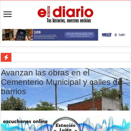
Crimen en el Lanusse: murió una mujer y detuvieron a su pareja
Avanzan las obras en el
Actividades en Luján: qué hacer este fin de semana
Cementerio Municipal y calles de
Salud mental: Luján puso el bienestar emocional en el centro del depo
barrios
Turismo en Luján: las vacaciones de invierno impulsaron la actividad 
8 mayo, 2026
Ronda de Negocios: Luján reunió a pymes bonaerenses con comprador
Desbaratan un punto de venta de drogas en el barrio Padre Varela y 
Campeonato TC JK: Diego Cordone se quedó con una gran victoria e