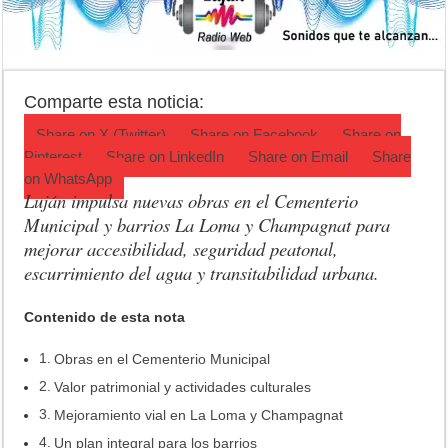
Jubilación en Argentina: qué requisitos exige ANSES para acceder al 
Opinión: Buscando una mejor educación ambiental
Cédulas de identidad: residentes uruguayos avanzan con su regulariz
Comparte esta noticia:
Share on
X (Twitter)
Share on
Facebook
Share on
Pinterest
Share on
LinkedIn
Share on
Email
Share
on
WhatsApp
Luján impulsa nuevas obras en el Cementerio
Municipal y barrios La Loma y Champagnat para
mejorar accesibilidad, seguridad peatonal,
escurrimiento del agua y transitabilidad urbana.
Contenido de esta nota
Obras en el Cementerio Municipal
Valor patrimonial y actividades culturales
Mejoramiento vial en La Loma y Champagnat
Un plan integral para los barrios