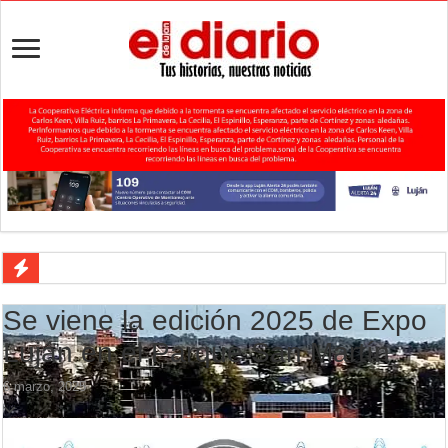
Agenda del Teatro Trinidad Guevara: agosto llega con una cartelera p
Se viene la edición 2025 de Expo
ANMAT retiró productos tras detectar un robo que compromete su tra
Luján en el Parque San Martín
Fiesta de la Galleta de Campo: Tomás Jofré se prepara para otra celeb
6 marzo, 2025
Luján volvió al Campeonato Provincial de bochas
Torres se prepara para una nueva fiesta gastronómica