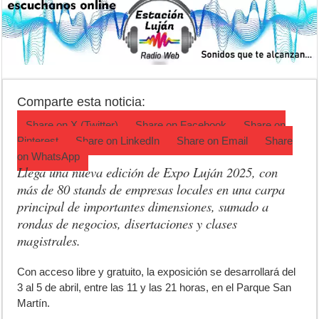
Patentes: La Provincia lanzó un asistente virtual para consultar infr
Corte de energía en Olivera: cuándo será y cuánto durará
Detuvieron a la mujer que acompañaba al acusado de balear a un poli
El pronóstico anticipa una semana que cambiará de golpe en la regió
Comparte esta noticia:
Teatro El Galpón sufrió un robo y pide ayuda
Share on
X (Twitter)
Share on
Facebook
Share on
Pinterest
Share on
LinkedIn
Share on
Email
Share
on
WhatsApp
Llega una nueva edición de Expo Luján 2025, con
más de 80 stands de empresas locales en una carpa
principal de importantes dimensiones, sumado a
rondas de negocios, disertaciones y clases
magistrales.
C
on acceso libre y gratuito, la exposición se desarrollará del
3 al 5 de abril, entre las 11 y las 21 horas, en el Parque San
Martín.