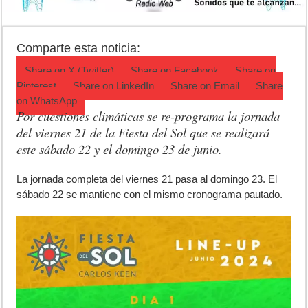
Jubilación en Argentina: qué requisitos exige ANSES para acceder al 
Opinión: Buscando una mejor educación ambiental
Comparte esta noticia:
Cédulas de identidad: residentes uruguayos avanzan con su regulariz
Share on
X (Twitter)
Share on
Facebook
Share on
Pinterest
Share on
LinkedIn
Share on
Email
Share
on
WhatsApp
Por cuestiones climáticas se re-programa la jornada
del viernes 21 de la Fiesta del Sol que se realizará
este sábado 22 y el domingo 23 de junio.
L
a jornada completa del viernes 21 pasa al domingo 23. El
sábado 22 se mantiene con el mismo cronograma pautado.