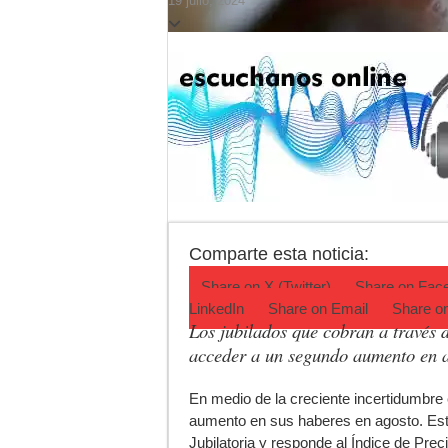
19 julio, 2024
Aportes para los JJ
Flandria empató 1 
Flandria afronta un
Crimen en el Lanus
Actividades en Luj
Salud mental: Luján
Comparte esta noticia:
Share on
X (Twitter)
Share on
Fac
LinkedIn
Share on
Email
Share o
Los jubilados que cobran a través 
acceder a un segundo aumento en 
E
n medio de la creciente incertidumbre
aumento en sus haberes en agosto. Est
Jubilatoria y responde al Índice de Pre