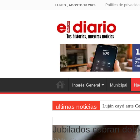
Política de privacid
LUNES , AGOSTO 10 2026
Interés General
Municipal
Nac
ültimas noticias
Luján cayó ante Ce
Peregrinación de v
Luján defiende la 
Jubilados cobran dob
Veredas nuevas en 