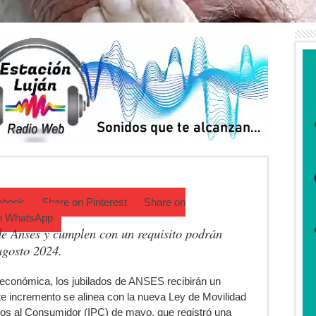
.BB: la Provincia repartió $554,5 millones entre los 135 municipios
a 1 ante UAI Urquiza en Jáuregui
a final anticipada ante UAI Urquiza
se: murió una mujer y detuvieron a su pareja
án: qué hacer este fin de semana
 puso el bienestar emocional en el centro del deporte
ebook
Share on
Pinterest
Share on
n
WhatsApp
de Anses y cumplen con un requisito podrán
agosto 2024.
 económica, los jubilados de
ANSES
recibirán un
e incremento se alinea con la nueva Ley de Movilidad
cios al Consumidor (IPC) de mayo, que registró una