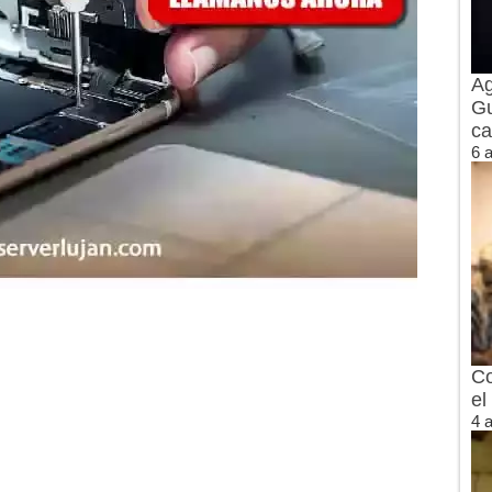
Ag
Gu
ca
6 
Co
el
4 