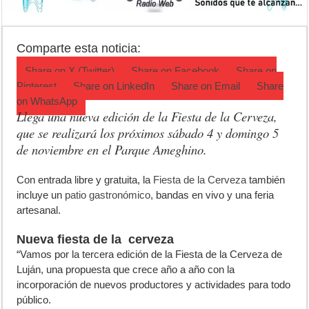
Teatro El Galpón sufrió un robo y pide ayuda
Confirmaron la fecha de la Peregrinación a Luján 2026
Comparte esta noticia:
INCUCAI implementará una técnica para aumentar los trasplantes de
Share on
X (Twitter)
Share on
Facebook
Share on
Pinterest
Share on
LinkedIn
Share on
Email
Share
on
WhatsApp
Llega una nueva edición de la Fiesta de la Cerveza,
que se realizará los próximos sábado 4 y domingo 5
de noviembre en el Parque Ameghino.
C
on entrada libre y gratuita, la
Fiesta de la Cerveza
también
incluye un
patio gastronómico
, bandas en vivo y una feria
artesanal.
Nueva fiesta de la cerveza
“Vamos por la tercera edición de la Fiesta de la Cerveza de
Luján, una propuesta que crece año a año con la
incorporación de nuevos productores y actividades para todo
público.