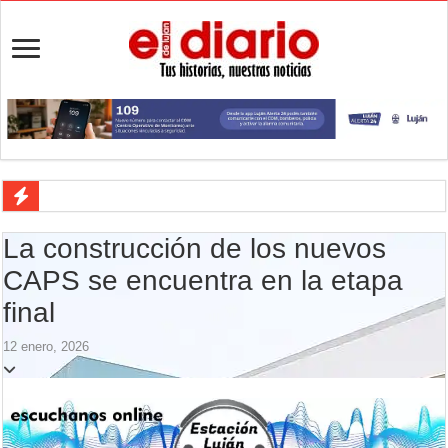
La 5° edición del festival de cine en Luján es una apuesta al arte arge
La construcción de los nuevos
Agenda del Teatro Trinidad Guevara: agosto llega con una cartelera p
CAPS se encuentra en la etapa
ANMAT retiró productos tras detectar un robo que compromete su tra
final
Fiesta de la Galleta de Campo: Tomás Jofré se prepara para otra celeb
12 enero, 2026
Luján volvió al Campeonato Provincial de bochas
Torres se prepara para una nueva fiesta gastronómica
Patentes: La Provincia lanzó un asistente virtual para consultar infr