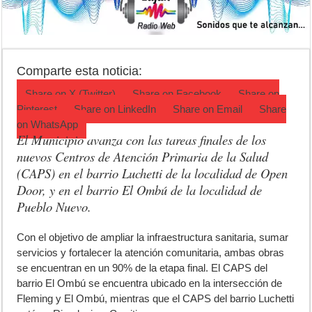
Corte de energía en Olivera: cuándo será y cuánto durará
Detuvieron a la mujer que acompañaba al acusado de balear a un poli
El pronóstico anticipa una semana que cambiará de golpe en la regió
Comparte esta noticia:
Share on
X (Twitter)
Share on
Facebook
Share on
Pinterest
Share on
LinkedIn
Share on
Email
Share
on
WhatsApp
El Municipio avanza con las tareas finales de los
nuevos Centros de Atención Primaria de la Salud
(CAPS) en el barrio Luchetti de la localidad de Open
Door, y en el barrio El Ombú de la localidad de
Pueblo Nuevo.
C
on el objetivo de ampliar la infraestructura sanitaria, sumar
servicios y fortalecer la atención comunitaria, ambas obras
se encuentran en un 90% de la etapa final. El CAPS del
barrio El Ombú se encuentra ubicado en la intersección de
Fleming y El Ombú, mientras que el CAPS del barrio Luchetti