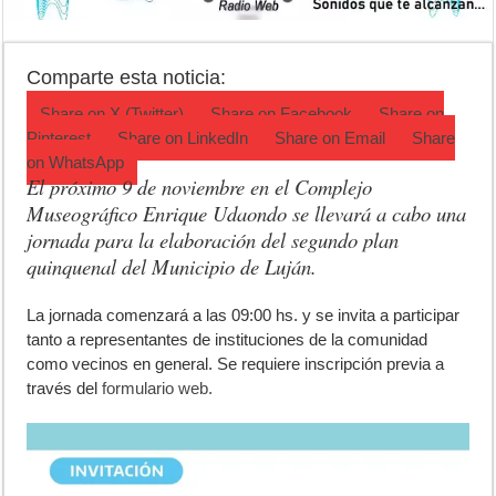
La 5° edición del festival de cine en Luján es una apuesta al arte arge
Agenda del Teatro Trinidad Guevara: agosto llega con una cartelera p
Comparte esta noticia:
ANMAT retiró productos tras detectar un robo que compromete su tra
Share on
X (Twitter)
Share on
Facebook
Share on
Pinterest
Share on
LinkedIn
Share on
Email
Share
on
WhatsApp
El próximo 9 de noviembre en el Complejo
Museográfico Enrique Udaondo se llevará a cabo una
jornada para la elaboración del segundo plan
quinquenal del Municipio de Luján.
L
a jornada comenzará a las 09:00 hs. y se invita a participar
tanto a representantes de instituciones de la comunidad
como vecinos en general. Se requiere inscripción previa a
través del
formulario web.