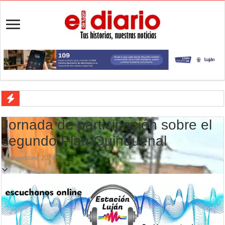
Turismo en Luján: las vacaciones de invierno impulsaron la actividad 
Jornada de participación sobre el
Ronda de Negocios: Luján reunió a pymes bonaerenses con comprador
segundo Plan Quinquenal
Desbaratan un punto de venta de drogas en el barrio Padre Varela y 
4 noviembre, 2024
Campeonato TC JK: Diego Cordone se quedó con una gran victoria e
Jubilación en Argentina: qué requisitos exige ANSES para acceder al 
Opinión: Buscando una mejor educación ambiental
Cédulas de identidad: residentes uruguayos avanzan con su regulariz