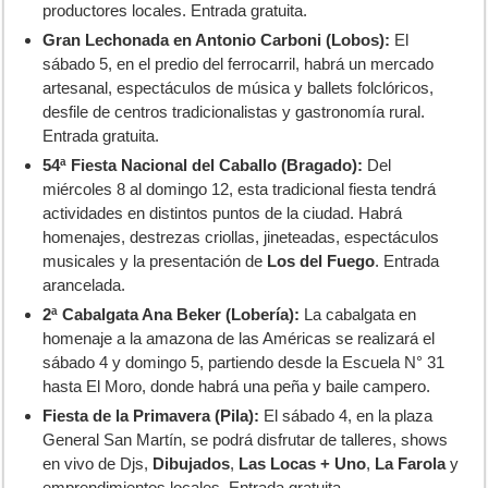
productores locales. Entrada gratuita.
Gran Lechonada en Antonio Carboni (Lobos):
El
sábado 5, en el predio del ferrocarril, habrá un mercado
artesanal, espectáculos de música y ballets folclóricos,
desfile de centros tradicionalistas y gastronomía rural.
Entrada gratuita.
54ª Fiesta Nacional del Caballo (Bragado):
Del
miércoles 8 al domingo 12, esta tradicional fiesta tendrá
actividades en distintos puntos de la ciudad. Habrá
homenajes, destrezas criollas, jineteadas, espectáculos
musicales y la presentación de
Los del Fuego
. Entrada
arancelada.
2ª Cabalgata Ana Beker (Lobería):
La cabalgata en
homenaje a la amazona de las Américas se realizará el
sábado 4 y domingo 5, partiendo desde la Escuela N° 31
hasta El Moro, donde habrá una peña y baile campero.
Fiesta de la Primavera (Pila):
El sábado 4, en la plaza
General San Martín, se podrá disfrutar de talleres, shows
en vivo de Djs,
Dibujados
,
Las Locas + Uno
,
La Farola
y
emprendimientos locales. Entrada gratuita.