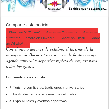
Teatro El Galpón sufrió un robo y pide ayuda
Confirmaron la fecha de la Peregrinación a Luján 2026
INCUCAI implementará una técnica para aumentar los trasplantes de
Comparte esta noticia:
Share on
X (Twitter)
Share on
Facebook
Share on
Pinterest
Share on
LinkedIn
Share on
Email
Share
on
WhatsApp
Con el inicio del mes de octubre, el turismo de la
provincia de Buenos Aires se viste de fiesta con una
agenda cultural y deportiva repleta de eventos para
todos los gustos.
Contenido de esta nota
Turismo con fiestas, tradiciones y aniversarios
Festivales temáticos y eventos culturales
Expo Rurales y eventos deportivos