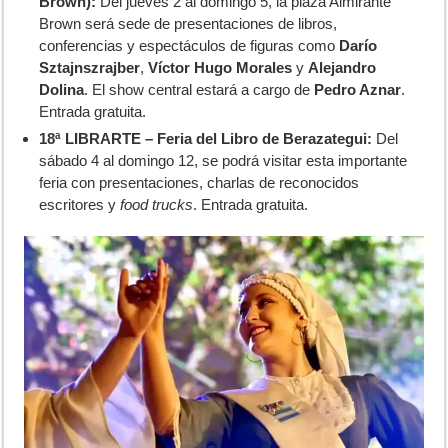
Brown):
Del jueves 2 al domingo 5, la plaza Almirante
Brown será sede de presentaciones de libros,
conferencias y espectáculos de figuras como
Darío
Sztajnszrajber
,
Víctor Hugo Morales
y
Alejandro
Dolina
. El show central estará a cargo de
Pedro Aznar
.
Entrada gratuita.
18ª LIBRARTE – Feria del Libro de Berazategui:
Del
sábado 4 al domingo 12, se podrá visitar esta importante
feria con presentaciones, charlas de reconocidos
escritores y
food trucks
. Entrada gratuita.