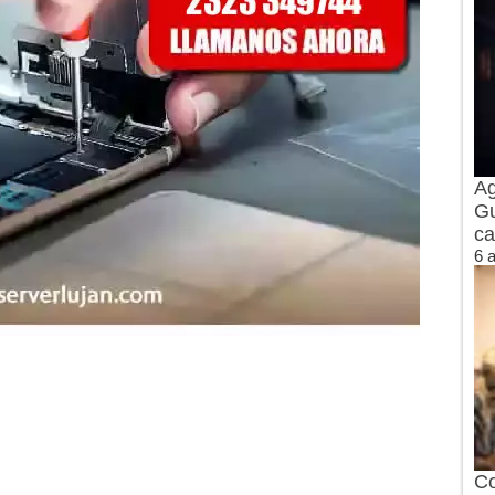
Ag
Gu
ca
6 
Co