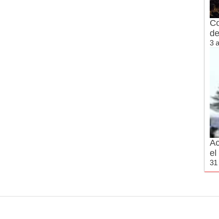
Co
de
3 
Ac
el
31 