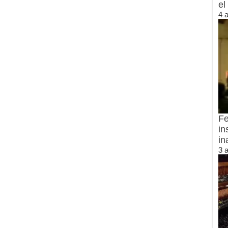
el
4 
Fe
in
in
3 