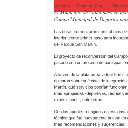
LinkedIn
Share on
Email
Share o
El Municipio de Luján puso en marc
Campo Municipal de Deportes para 
L
as obras comenzaron con trabajos de d
interior, como primer paso para incorpora
del
Parque San Martín
.
El proyecto de reconversión del Campo 
pasado con un proceso de participación 
A través de la plataforma virtual
Partici
opinaron sobre qué nivel de integración
Martín, qué servicios podrían funcionar 
más apropiadas -deportivas, recreativas
exposiciones-, entre otras.
Con los aportes recogidos en esta insta
técnico que fue nuevamente puesto en c
más recomendaciones y sugerencias.