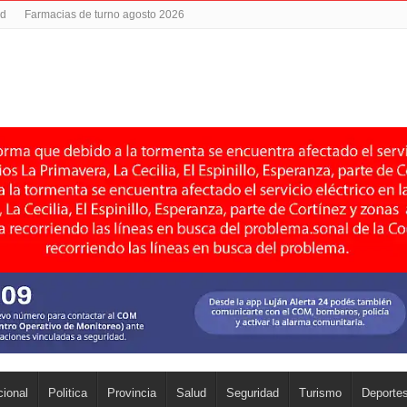
ad
Farmacias de turno agosto 2026
ional
Politica
Provincia
Salud
Seguridad
Turismo
Deporte