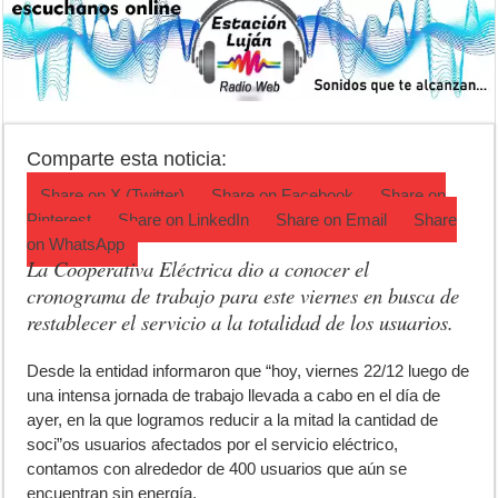
Patentes: La Provincia lanzó un asistente virtual para consultar infr
Corte de energía en Olivera: cuándo será y cuánto durará
Detuvieron a la mujer que acompañaba al acusado de balear a un poli
El pronóstico anticipa una semana que cambiará de golpe en la regió
Comparte esta noticia:
Teatro El Galpón sufrió un robo y pide ayuda
Share on
X (Twitter)
Share on
Facebook
Share on
Pinterest
Share on
LinkedIn
Share on
Email
Share
on
WhatsApp
La Cooperativa Eléctrica dio a conocer el
cronograma de trabajo para este viernes en busca de
restablecer el servicio a la totalidad de los usuarios.
D
esde la entidad informaron que “hoy, viernes 22/12 luego de
una intensa jornada de trabajo llevada a cabo en el día de
ayer, en la que logramos reducir a la mitad la cantidad de
soci”os usuarios afectados por el servicio eléctrico,
contamos con alrededor de 400 usuarios que aún se
encuentran sin energía.