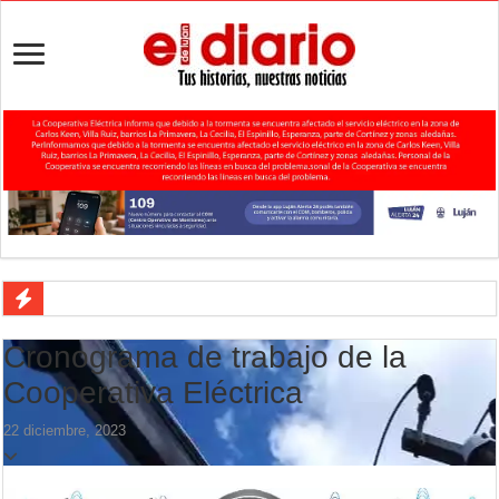
Agenda del Teatro Trinidad Guevara: agosto llega con una cartelera p
Cronograma de trabajo de la
ANMAT retiró productos tras detectar un robo que compromete su tra
Cooperativa Eléctrica
Fiesta de la Galleta de Campo: Tomás Jofré se prepara para otra celeb
22 diciembre, 2023
Luján volvió al Campeonato Provincial de bochas
Torres se prepara para una nueva fiesta gastronómica