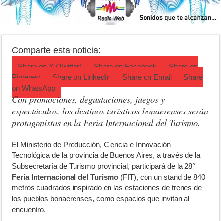
Agenda del Teatro Trinidad Guevara: agosto llega con una cartelera p
ANMAT retiró productos tras detectar un robo que compromete su tra
Fiesta de la Galleta de Campo: Tomás Jofré se prepara para otra celeb
Comparte esta noticia:
Share on
X (Twitter)
Share on
Facebook
Share on
Pinterest
Share on
LinkedIn
Share on
Email
Share
on
WhatsApp
Con promociones, degustaciones, juegos y
espectáculos, los destinos turísticos bonaerenses serán
protagonistas en la Feria Internacional del Turismo.
E
l Ministerio de Producción, Ciencia e Innovación
Tecnológica de la provincia de Buenos Aires, a través de la
Subsecretaría de Turismo provincial, participará de la 28°
Feria Internacional del Turismo
(FIT), con un stand de 840
metros cuadrados inspirado en las estaciones de trenes de
los pueblos bonaerenses, como espacios que invitan al
encuentro.