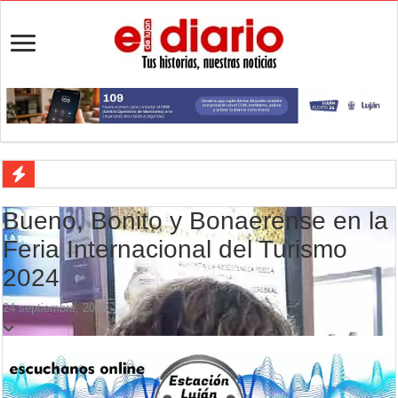
Ronda de Negocios: Luján reunió a pymes bonaerenses con comprador
Bueno, Bonito y Bonaerense en la
Desbaratan un punto de venta de drogas en el barrio Padre Varela y 
Feria Internacional del Turismo
Campeonato TC JK: Diego Cordone se quedó con una gran victoria e
2024
Jubilación en Argentina: qué requisitos exige ANSES para acceder al 
24 septiembre, 2024
Opinión: Buscando una mejor educación ambiental
Cédulas de identidad: residentes uruguayos avanzan con su regulariz
La 5° edición del festival de cine en Luján es una apuesta al arte arge