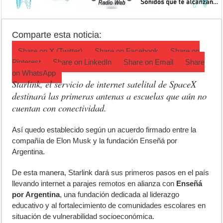
Turismo en Luján: las vacaciones de invierno impulsaron la actividad 
Ronda de Negocios: Luján reunió a pymes bonaerenses con comprador
Comparte esta noticia:
Desbaratan un punto de venta de drogas en el barrio Padre Varela y 
Share on
X (Twitter)
Share on
Facebook
Share on
Pinterest
Share on
LinkedIn
Share on
Email
Share
on
WhatsApp
Starlink, el servicio de internet satelital de SpaceX
destinará las primeras antenas a escuelas que aún no
cuentan con conectividad.
A
sí quedo establecido según un acuerdo firmado entre la
compañía de Elon Musk y la fundación Enseñá por
Argentina.
De esta manera, Starlink dará sus primeros pasos en el país
llevando internet a parajes remotos en alianza con
Enseñá
por Argentina
, una fundación dedicada al liderazgo
educativo y al fortalecimiento de comunidades escolares en
situación de vulnerabilidad socioeconómica.