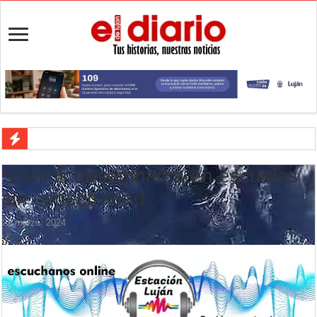
Veredas nuevas en una escuela de Luján: cómo avanza la obra en La
Starlink desembarca en escuelas
Aportes para los JJ.BB: la Provincia repartió $554,5 millones entre l
sin conectividad
Flandria empató 1 a 1 ante UAI Urquiza en Jáuregui
23 marzo, 2024
Flandria afronta una final anticipada ante UAI Urquiza
Crimen en el Lanusse: murió una mujer y detuvieron a su pareja
Actividades en Luján: qué hacer este fin de semana
Salud mental: Luján puso el bienestar emocional en el centro del depo