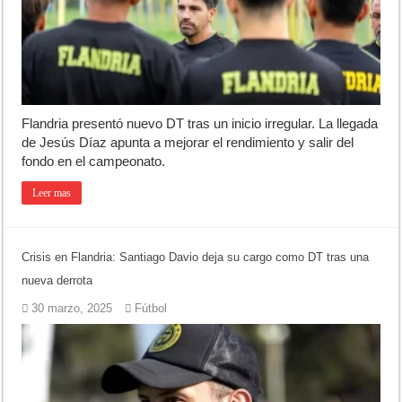
Jubilación en Argentina: qué requisitos exige ANSES para acceder al 
Opinión: Buscando una mejor educación ambiental
Cédulas de identidad: residentes uruguayos avanzan con su regulariz
Flandria presentó nuevo DT tras un inicio irregular. La llegada
de Jesús Díaz apunta a mejorar el rendimiento y salir del
fondo en el campeonato.
Leer mas
Crisis en Flandria: Santiago Davio deja su cargo como DT tras una
nueva derrota
30 marzo, 2025
Fútbol