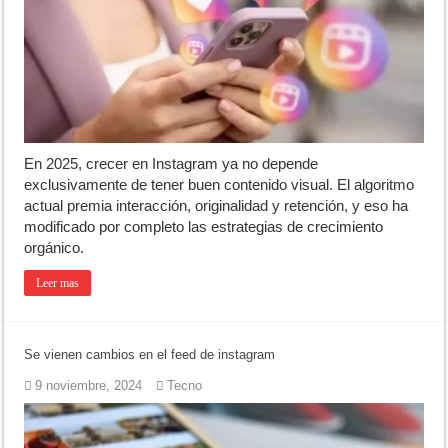
Corte de energía en Olivera: cuándo será y cuánto durará
Detuvieron a la mujer que acompañaba al acusado de balear a un poli
El pronóstico anticipa una semana que cambiará de golpe en la regió
En 2025, crecer en Instagram ya no depende
exclusivamente de tener buen contenido visual. El algoritmo
actual premia interacción, originalidad y retención, y eso ha
modificado por completo las estrategias de crecimiento
orgánico.
Leer mas
Se vienen cambios en el feed de instagram
9 noviembre, 2024
Tecno