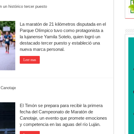
n un histórico tercer puesto
 Luján reunió a pymes bonaerenses con compradores de siete países
o de venta de drogas en el barrio Padre Varela y detienen a un hombre
La maratón de 21 kilómetros disputada en el
 Diego Cordone se quedó con una gran victoria en Del Viso
Parque Olímpico tuvo como protagonista a
ntina: qué requisitos exige ANSES para acceder al beneficio
la lujanense Yamila Sotelo, quien logró un
destacado tercer puesto y estableció una
 una mejor educación ambiental
nueva marca personal.
ad: residentes uruguayos avanzan con su regularización en Luján
Leer mas
 Canotaje
El Timón se prepara para recibir la primera
fecha del Campeonato de Maratón de
Canotaje, un evento que promete emociones
y competencia en las aguas del río Luján.