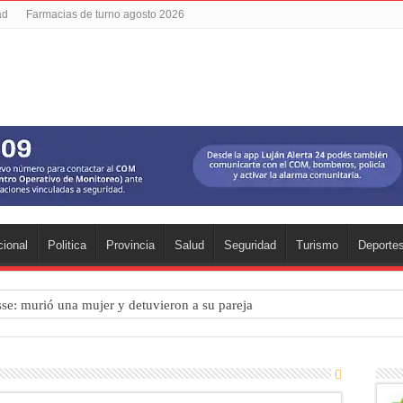
ad
Farmacias de turno agosto 2026
ional
Politica
Provincia
Salud
Seguridad
Turismo
Deporte
se: murió una mujer y detuvieron a su pareja
án: qué hacer este fin de semana
 puso el bienestar emocional en el centro del deporte
as vacaciones de invierno impulsaron la actividad con miles de visitant