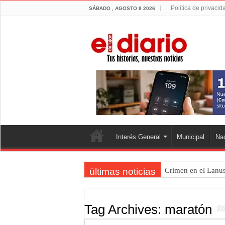
Política de privacid
SÁBADO , AGOSTO 8 2026
Interés General
Municipal
Nac
ültimas noticias
Crimen en el Lanus
Actividades en Luj
Salud mental: Luján
Tag Archives:
maratón
Turismo en Luján: l