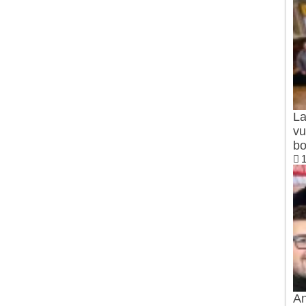
La
vu
bo
1
An