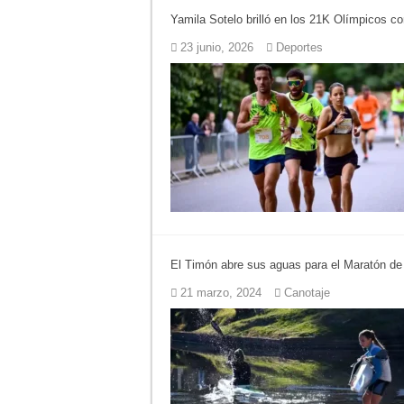
Yamila Sotelo brilló en los 21K Olímpicos co
Ronda de Negocios:
23 junio, 2026
Deportes
Desbaratan un punt
Campeonato TC JK:
Jubilación en Arge
Opinión: Buscando
Cédulas de identid
El Timón abre sus aguas para el Maratón de
21 marzo, 2024
Canotaje