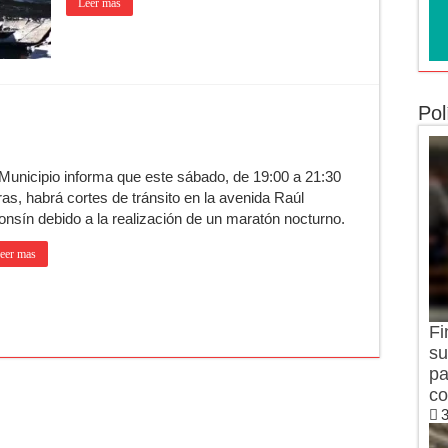
Leer mas
Pol
 Municipio informa que este sábado, de 19:00 a 21:30
ras, habrá cortes de tránsito en la avenida Raúl
fonsín debido a la realización de un maratón nocturno.
eer mas
Fi
su
pa
co
3