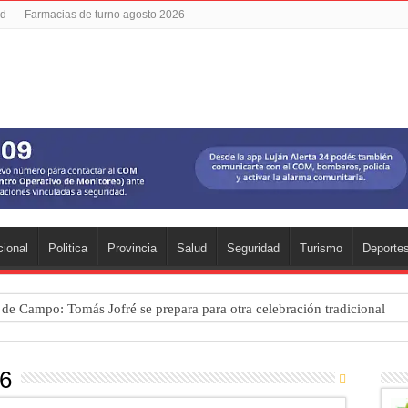
ad
Farmacias de turno agosto 2026
ional
Politica
Provincia
Salud
Seguridad
Turismo
Deporte
a de Campo: Tomás Jofré se prepara para otra celebración tradicional
mpeonato Provincial de bochas
para una nueva fiesta gastronómica
 6
cia lanzó un asistente virtual para consultar infracciones por WhatsApp