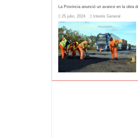
La Provincia anunció un avance en la obra de
Corte de energía e
25 julio, 2024
Interés General
Detuvieron a la mu
El pronóstico anti
Teatro El Galpón s
Confirmaron la fec
INCUCAI implementa