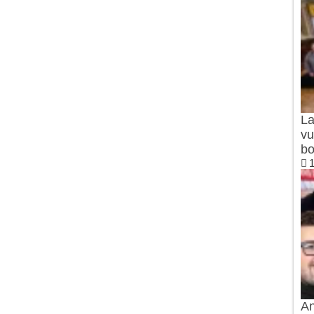
La
vu
bo
1
An