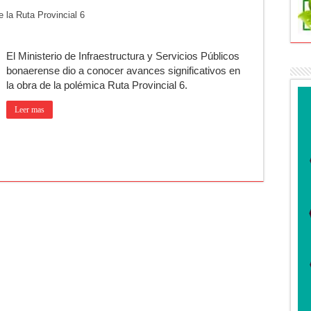
 la Ruta Provincial 6
n Olivera: cuándo será y cuánto durará
jer que acompañaba al acusado de balear a un policía en Luján
El Ministerio de Infraestructura y Servicios Públicos
cipa una semana que cambiará de golpe en la región
bonaerense dio a conocer avances significativos en
ufrió un robo y pide ayuda
la obra de la polémica Ruta Provincial 6.
ha de la Peregrinación a Luján 2026
Leer mas
rá una técnica para aumentar los trasplantes de órganos