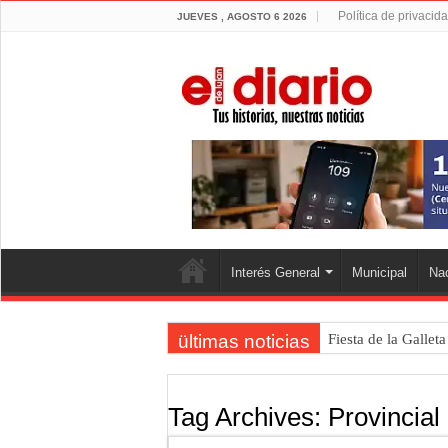
Política de privacid
JUEVES , AGOSTO 6 2026
Interés General
Municipal
Nac
ültimas noticias
Fiesta de la Gallet
Luján volvió al Ca
Torres se prepara 
Tag Archives:
Provincial
Patentes: La Provin