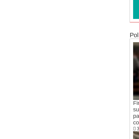
Pol
Fi
su
pa
co
3