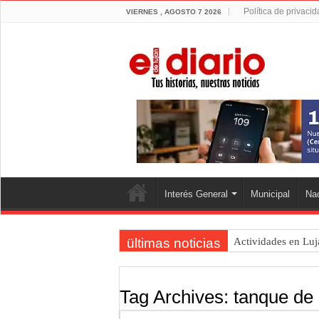
Política de privaci
VIERNES , AGOSTO 7 2026
Interés General
Municipal
Nac
ültimas noticias
Actividades en Luj
Salud mental: Luján
Turismo en Luján: l
Tag Archives:
tanque de 
Ronda de Negocios: