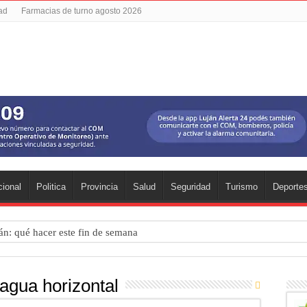
dad
Farmacias de turno agosto 2026
ional
Politica
Provincia
Salud
Seguridad
Turismo
Deporte
án: qué hacer este fin de semana
 puso el bienestar emocional en el centro del deporte
as vacaciones de invierno impulsaron la actividad con miles de visitant
agua horizontal
 Luján reunió a pymes bonaerenses con compradores de siete países