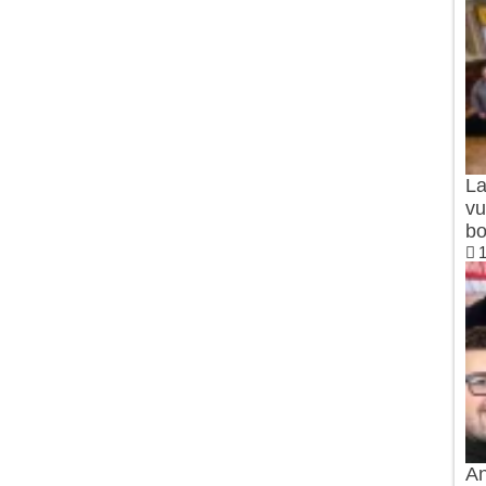
La
vu
bo
1
An