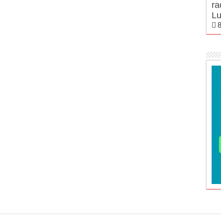
ra
Lu
8