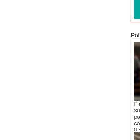
Pol
Fi
su
pa
co
3