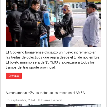
Campeonato TC JK: Diego Cordone se quedó con una gran victoria e
Jubilación en Argentina: qué requisitos exige ANSES para acceder al 
Opinión: Buscando una mejor educación ambiental
El Gobierno bonaerense oficializó un nuevo incremento en
las tarifas de colectivos que regirá desde el 1° de noviembre.
El boleto mínimo será de $573,09 y alcanzará a todos los
tramos del transporte provincial.
Leer mas
Aumentarán un 40% las tarifas de los trenes en el AMBA
5 septiembre, 2024
Interés General