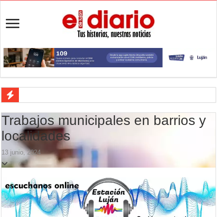
Cédulas de identidad: residentes uruguayos avanzan con su regulariz
Trabajos municipales en barrios y
La 5° edición del festival de cine en Luján es una apuesta al arte arge
localidades
Agenda del Teatro Trinidad Guevara: agosto llega con una cartelera p
13 junio, 2024
ANMAT retiró productos tras detectar un robo que compromete su tra
Fiesta de la Galleta de Campo: Tomás Jofré se prepara para otra celeb
Luján volvió al Campeonato Provincial de bochas
Torres se prepara para una nueva fiesta gastronómica