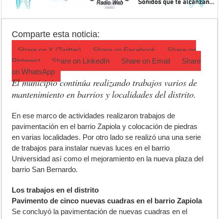
Patentes: La Provincia lanzó un asistente virtual para consultar infr
Corte de energía en Olivera: cuándo será y cuánto durará
Comparte esta noticia:
Detuvieron a la mujer que acompañaba al acusado de balear a un poli
Share on
X (Twitter)
Share on
Facebook
Share on
Pinterest
Share on
LinkedIn
Share on
Email
Share
on
WhatsApp
El municipio continúa realizando trabajos varios de
mantenimiento en barrios y localidades del distrito.
E
n ese marco de actividades realizaron trabajos de
pavimentación en el barrio Zapiola y colocación de piedras
en varias localidades. Por otro lado se realizó una una serie
de trabajos para instalar nuevas luces en el barrio
Universidad así como el mejoramiento en la nueva plaza del
barrio San Bernardo.
Los trabajos en el distrito
Pavimento de cinco nuevas cuadras en el barrio Zapiola
Se concluyó la pavimentación de nuevas cuadras en el