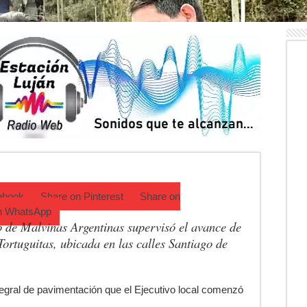
Trinidad Guevara: agosto llega con una cartelera para todos los público
ctos tras detectar un robo que compromete su trazabilidad
a de Campo: Tomás Jofré se prepara para otra celebración tradicional
mpeonato Provincial de bochas
para una nueva fiesta gastronómica
cia lanzó un asistente virtual para consultar infracciones por WhatsApp
ebook
Share on
Pinterest
Share on
n
WhatsApp
o de Malvinas Argentinas supervisó el avance de
ortuguitas, ubicada en las calles Santiago de
tegral de pavimentación que el Ejecutivo local comenzó