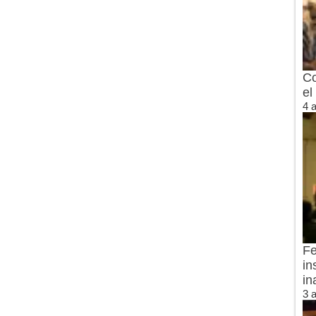
Co
el
4 
Fe
in
in
3 