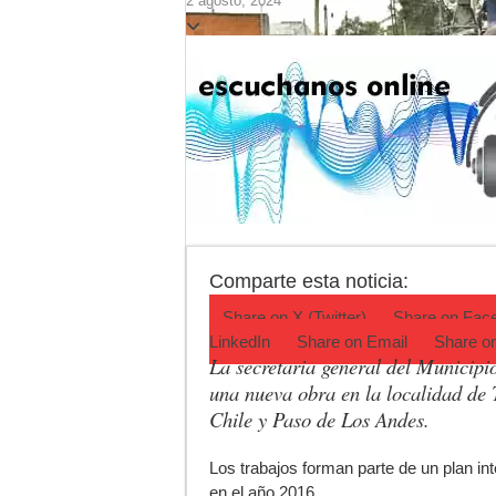
2 agosto, 2024
Agenda del Teatro 
ANMAT retiró produ
Fiesta de la Gallet
Luján volvió al Ca
Torres se prepara 
Patentes: La Provin
Comparte esta noticia:
Share on
X (Twitter)
Share on
Fac
LinkedIn
Share on
Email
Share o
La secretaria general del Municipi
una nueva obra en la localidad de T
Chile y Paso de Los Andes.
L
os trabajos forman parte de un plan in
en el año 2016.