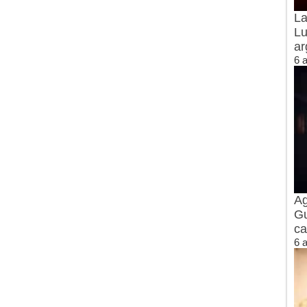
La
Lu
ar
6 
Ag
Gu
ca
6 