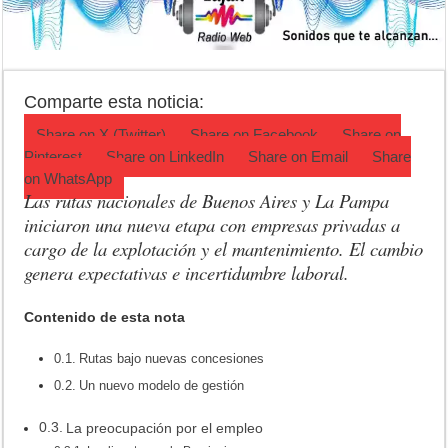
Luján volvió al Campeonato Provincial de bochas
Torres se prepara para una nueva fiesta gastronómica
Patentes: La Provincia lanzó un asistente virtual para consultar infr
Comparte esta noticia:
Share on
X (Twitter)
Share on
Facebook
Share on
Pinterest
Share on
LinkedIn
Share on
Email
Share
on
WhatsApp
Las rutas nacionales de Buenos Aires y La Pampa
iniciaron una nueva etapa con empresas privadas a
cargo de la explotación y el mantenimiento. El cambio
genera expectativas e incertidumbre laboral.
Contenido de esta nota
Rutas bajo nuevas concesiones
Un nuevo modelo de gestión
La preocupación por el empleo