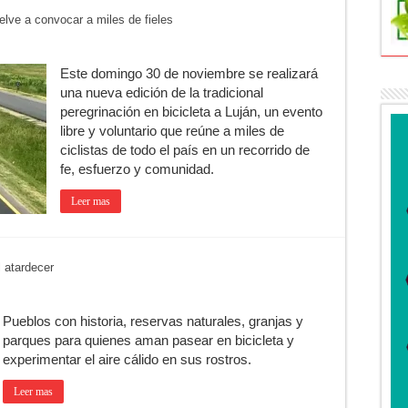
uelve a convocar a miles de fieles
n Olivera: cuándo será y cuánto durará
jer que acompañaba al acusado de balear a un policía en Luján
Este domingo 30 de noviembre se realizará
cipa una semana que cambiará de golpe en la región
una nueva edición de la tradicional
ufrió un robo y pide ayuda
peregrinación en bicicleta a Luján, un evento
libre y voluntario que reúne a miles de
ha de la Peregrinación a Luján 2026
ciclistas de todo el país en un recorrido de
fe, esfuerzo y comunidad.
rá una técnica para aumentar los trasplantes de órganos
Leer mas
l atardecer
Pueblos con historia, reservas naturales, granjas y
parques para quienes aman pasear en bicicleta y
experimentar el aire cálido en sus rostros.
Leer mas