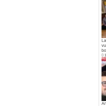
La
vu
bo
1
An