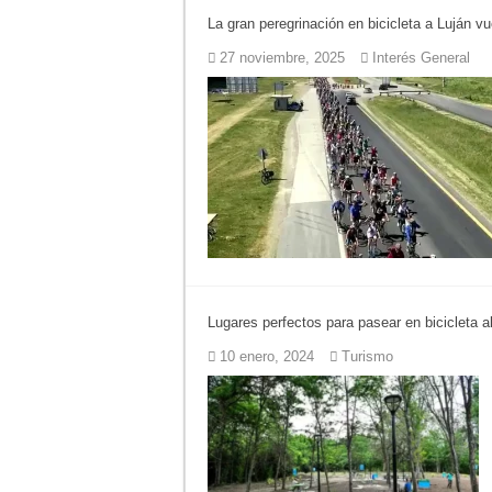
La gran peregrinación en bicicleta a Luján v
Corte de energía e
27 noviembre, 2025
Interés General
Detuvieron a la mu
El pronóstico anti
Teatro El Galpón s
Confirmaron la fec
INCUCAI implementa
Lugares perfectos para pasear en bicicleta a
10 enero, 2024
Turismo