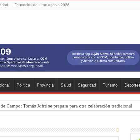
cidad
Farmacias de turno agosto 2026
ional
Politica
Provincia
Salud
Seguridad
Turismo
Deporte
a de Campo: Tomás Jofré se prepara para otra celebración tradicional
mpeonato Provincial de bochas
para una nueva fiesta gastronómica
cia lanzó un asistente virtual para consultar infracciones por WhatsApp