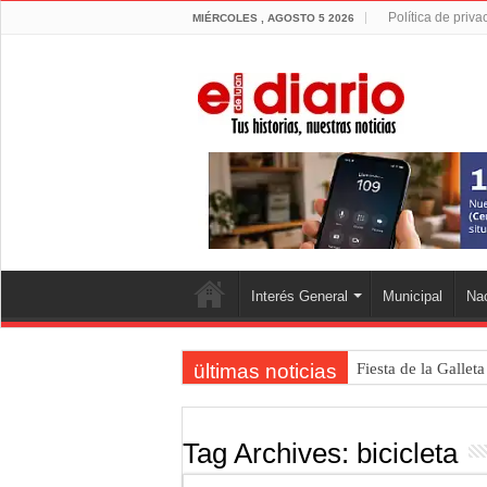
Política de priva
MIÉRCOLES , AGOSTO 5 2026
Interés General
Municipal
Nac
ültimas noticias
Fiesta de la Gallet
Luján volvió al Ca
Torres se prepara 
Tag Archives:
bicicleta
Patentes: La Provin