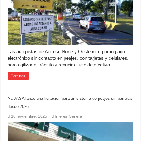
Ronda de Negocios: Luján reunió a pymes bonaerenses con comprador
Desbaratan un punto de venta de drogas en el barrio Padre Varela y 
Campeonato TC JK: Diego Cordone se quedó con una gran victoria e
Las autopistas de Acceso Norte y Oeste incorporan pago
electrónico sin contacto en peajes, con tarjetas y celulares,
para agilizar el tránsito y reducir el uso de efectivo.
Leer mas
AUBASA lanzó una licitación para un sistema de peajes sin barreras
desde 2026
18 noviembre, 2025
Interés General