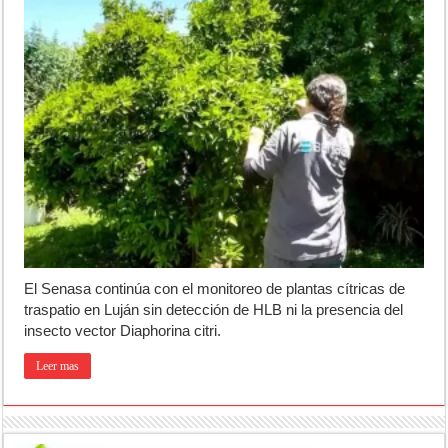
Patentes: La Provincia lanzó un asistente virtual para consultar infr
Corte de energía en Olivera: cuándo será y cuánto durará
Detuvieron a la mujer que acompañaba al acusado de balear a un poli
El pronóstico anticipa una semana que cambiará de golpe en la regió
Teatro El Galpón sufrió un robo y pide ayuda
El Senasa continúa con el monitoreo de plantas cítricas de
traspatio en Luján sin detección de HLB ni la presencia del
insecto vector Diaphorina citri.
Leer mas