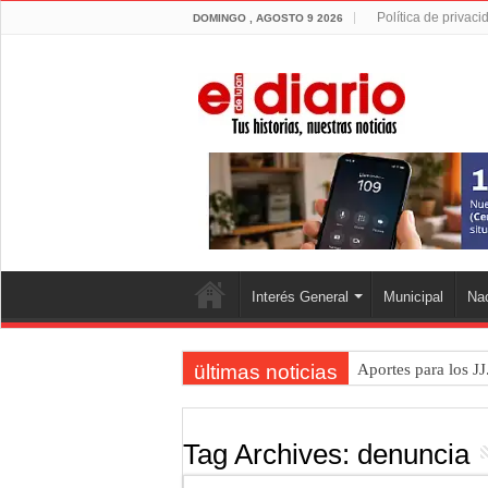
Política de privaci
DOMINGO , AGOSTO 9 2026
Interés General
Municipal
Nac
ültimas noticias
Aportes para los JJ
Flandria empató 1 
Flandria afronta un
Tag Archives:
denuncia
Crimen en el Lanus