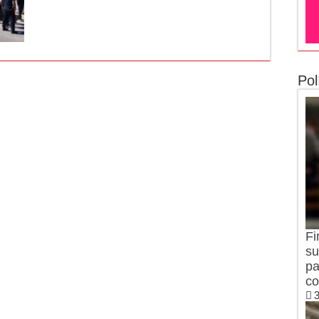
Pol
Fi
su
pa
co
3