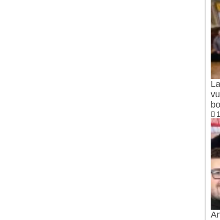
La
vu
bo
1
An