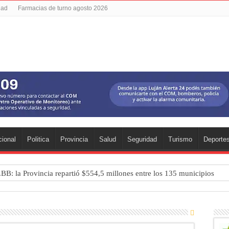
dad
Farmacias de turno agosto 2026
ional
Politica
Provincia
Salud
Seguridad
Turismo
Deporte
.BB: la Provincia repartió $554,5 millones entre los 135 municipios
a 1 ante UAI Urquiza en Jáuregui
a final anticipada ante UAI Urquiza
se: murió una mujer y detuvieron a su pareja