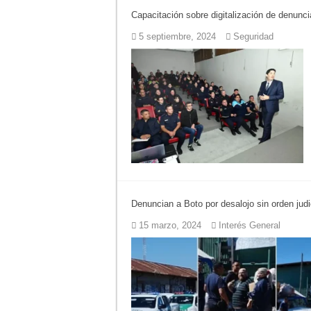
Capacitación sobre digitalización de denuncia
Actividades en Luj
5 septiembre, 2024
Seguridad
Salud mental: Luján
Turismo en Luján: l
Ronda de Negocios:
Desbaratan un punt
Campeonato TC JK:
Denuncian a Boto por desalojo sin orden judi
15 marzo, 2024
Interés General