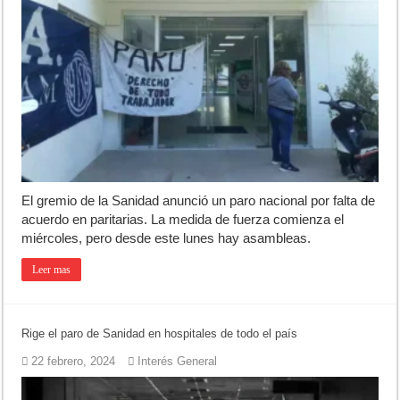
Ronda de Negocios: Luján reunió a pymes bonaerenses con comprador
Desbaratan un punto de venta de drogas en el barrio Padre Varela y 
Campeonato TC JK: Diego Cordone se quedó con una gran victoria e
El gremio de la Sanidad anunció un paro nacional por falta de
acuerdo en paritarias. La medida de fuerza comienza el
miércoles, pero desde este lunes hay asambleas.
Leer mas
Rige el paro de Sanidad en hospitales de todo el país
22 febrero, 2024
Interés General