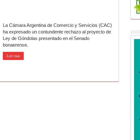
n Olivera: cuándo será y cuánto durará
jer que acompañaba al acusado de balear a un policía en Luján
La Cámara Argentina de Comercio y Servicios (CAC)
cipa una semana que cambiará de golpe en la región
ha expresado un contundente rechazo al proyecto de
ufrió un robo y pide ayuda
Ley de Góndolas presentado en el Senado
bonaerense.
ha de la Peregrinación a Luján 2026
Leer mas
rá una técnica para aumentar los trasplantes de órganos