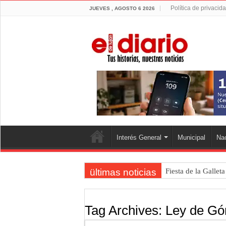
Política de privacid
JUEVES , AGOSTO 6 2026
Interés General
Municipal
Nac
ültimas noticias
Fiesta de la Gallet
Luján volvió al Ca
Torres se prepara 
Tag Archives:
Ley de Gó
Patentes: La Provin