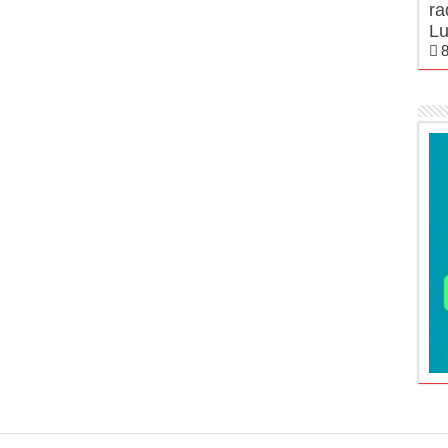
ra
Lu
8