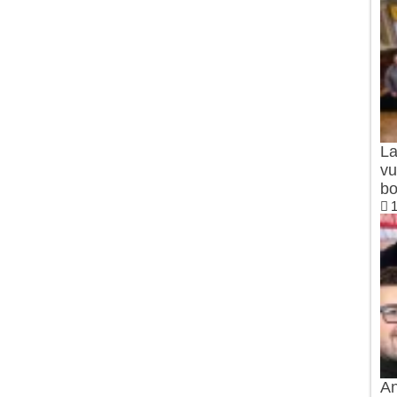
La
vu
bo
1
An