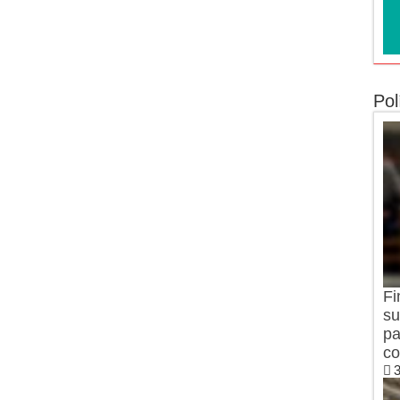
Pol
Fi
su
pa
co
3