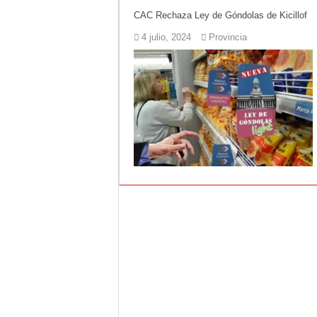
CAC Rechaza Ley de Góndolas de Kicillof
Corte de energía e
4 julio, 2024
Provincia
Detuvieron a la mu
El pronóstico anti
Teatro El Galpón s
Confirmaron la fec
INCUCAI implementa