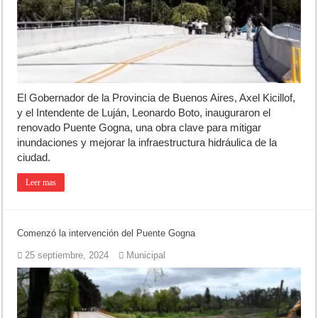
Ronda de Negocios: Luján reunió a pymes bonaerenses con comprador
Desbaratan un punto de venta de drogas en el barrio Padre Varela y 
Campeonato TC JK: Diego Cordone se quedó con una gran victoria e
El Gobernador de la Provincia de Buenos Aires, Axel Kicillof,
y el Intendente de Luján, Leonardo Boto, inauguraron el
renovado Puente Gogna, una obra clave para mitigar
inundaciones y mejorar la infraestructura hidráulica de la
ciudad.
Leer mas
Comenzó la intervención del Puente Gogna
25 septiembre, 2024
Municipal